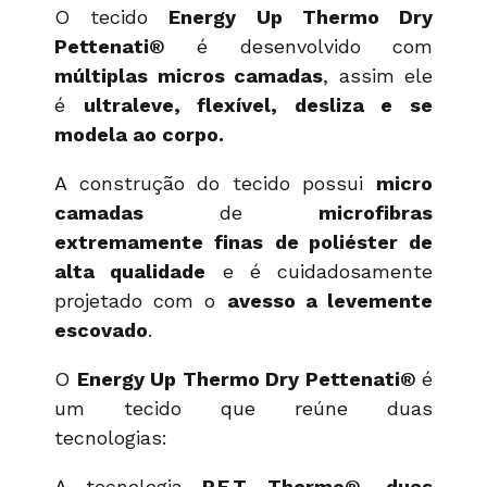
O tecido
Energy Up Thermo Dry
Pettenati®
é desenvolvido com
múltiplas micros camadas
, assim ele
é
ultraleve, flexível, desliza e se
modela ao corpo.
A construção do tecido possui
micro
camadas
de
microfibras
extremamente finas
de poliéster de
alta qualidade
e é cuidadosamente
projetado com o
avesso a levemente
escovado
.
O
Energy Up Thermo Dry Pettenati®
é
um tecido que
reúne duas
tecnologias:
A tecnologia
P.E.T. Thermo®
,
duas