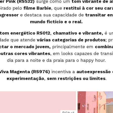
er Pink (RS532)
surge como um
tom vibrante de a
pirado pelo
filme Barbie
, que
restitui à cor seu car
sgressor
e destaca sua capacidade de
transitar en
mundo fictício e o real.
tom energético RS012
,
chamativo e vibrante,
é u
idade que atende
várias categorias de produtos
; p
ctar o mercado jovem,
principalmente em
combin
utras cores vibrantes
, em looks capazes de transi
dia para a noite e da praia para o happy hour.
Viva Magenta (RS976)
incentiva a
autoexpressão
experimentação
,
sem restrições ou limites
.