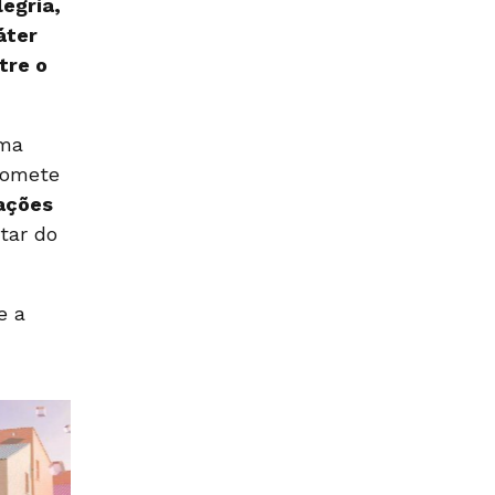
legria,
áter
tre o
ma
romete
ações
tar do
e a