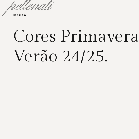
pettenati
MODA
Cores Primaver
Verão 24/25.