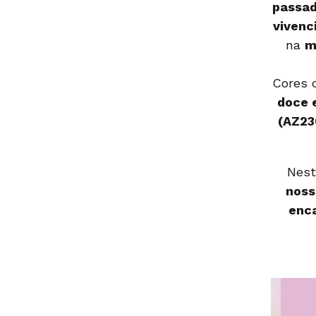
passa
vivenc
na
m
Cores
doce 
(AZ23
Nest
noss
enc