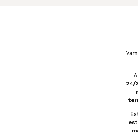
Vam
A
24/
ter
Es
es
m