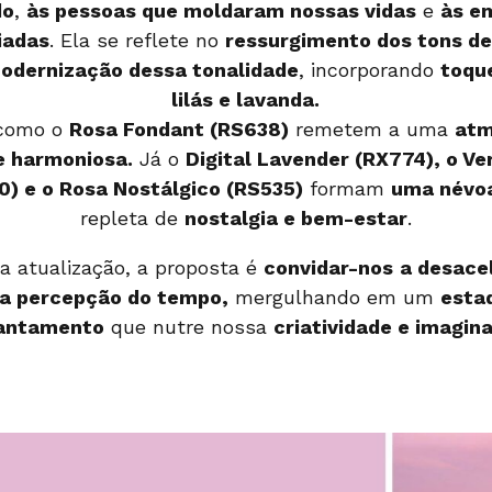
do
,
às pessoas que moldaram nossas vidas
e
às e
iadas
. Ela se reflete no
ressurgimento dos tons de
odernização dessa tonalidade
, incorporando
toqu
lilás e lavanda.
 como o
Rosa Fondant (RS638)
remetem a uma
atm
e harmoniosa.
Já o
Digital Lavender (RX774), o Ve
0) e o Rosa Nostálgico (RS535)
formam
uma névoa
repleta de
nostalgia e bem-estar
.
a atualização, a proposta é
convidar-nos
a desace
a percepção do tempo,
mergulhando em um
esta
antamento
que nutre nossa
criatividade e imagin