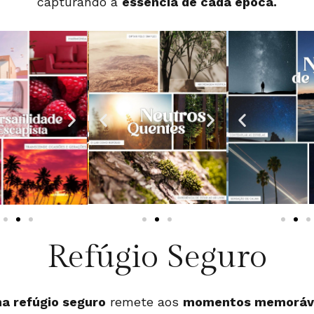
capturando a
essência de cada época.
Refúgio Seguro
a refúgio seguro
remete aos
momentos memoráve