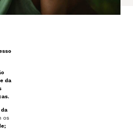
esso
ão
de da
s
cas.
 da
 os
de;