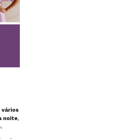
m
vários
a noite
,
.