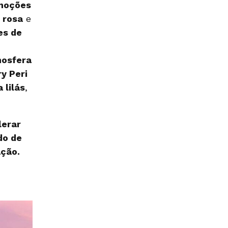
moções
 rosa
e
es de
osfera
ry Peri
 lilás
,
lerar
do de
ação.