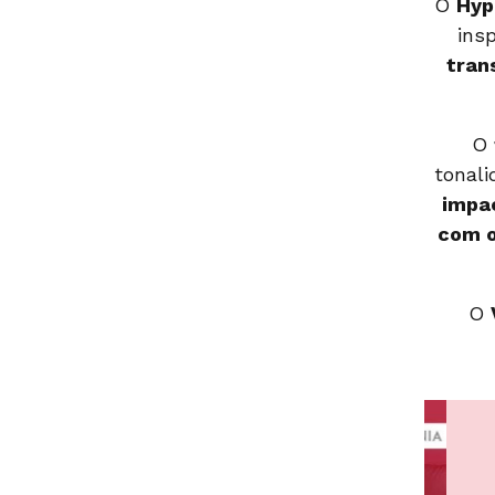
O
Hyp
ins
tran
O
tonal
impa
com o
O