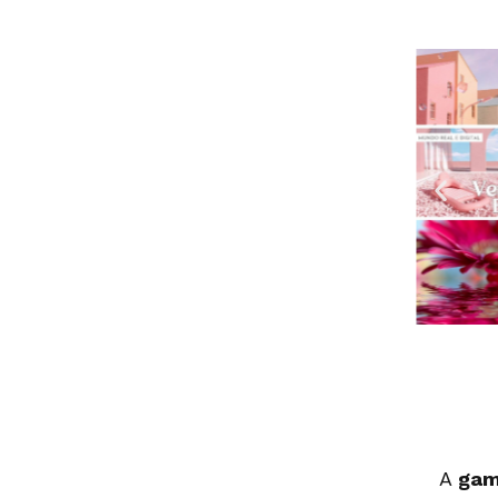
A
gam